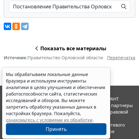
Показать все материалы
Источник:
Правительство Орловской области
Перепечатка
Мы обрабатываем локальные данные
браузера и используем инструменты
аналитики в целях улучшения и обеспечения
работоспособности сайта, статистических
© ООО "НПП "ГАРАНТ-СЕРВИС", 2026. Система ГАРАНТ
исследований и обзоров. Вы можете
выпускается с 1990 года. Компания "Гарант" и ее партнеры
запретить обработку указанных данных в
являются участниками Российской ассоциации правовой
настройках браузера. Пожалуйста,
информации ГАРАНТ.
ознакомьтесь с условиями их обработки
.
Портал ГАРАНТ.РУ зарегистрирован в качестве сетевого
Принять
издания Федеральной службой по надзору в сфере
связи,информационных технологий и массовых