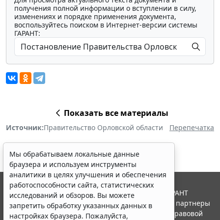
получения полной информации о вступлении в силу,
изменениях и порядке применения документа,
воспользуйтесь поиском в Интернет-версии системы
ГАРАНТ:
Показать все материалы
Источник:
Правительство Орловской области
Перепечатка
Мы обрабатываем локальные данные
браузера и используем инструменты
аналитики в целях улучшения и обеспечения
работоспособности сайта, статистических
© ООО "НПП "ГАРАНТ-СЕРВИС", 2026. Система ГАРАНТ
исследований и обзоров. Вы можете
выпускается с 1990 года. Компания "Гарант" и ее партнеры
запретить обработку указанных данных в
являются участниками Российской ассоциации правовой
настройках браузера. Пожалуйста,