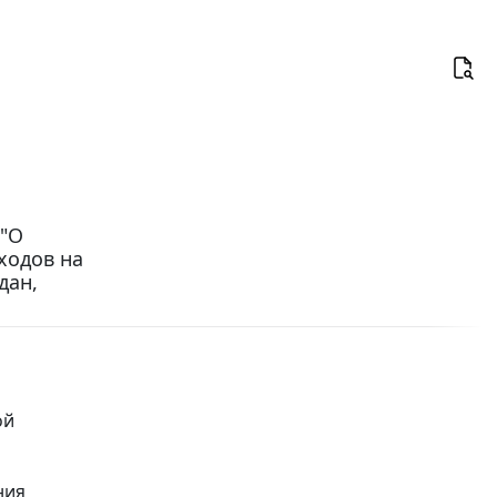
 "О
ходов на
дан,
ой
ния