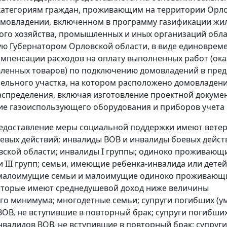
категориям граждан, проживающим на территории Орл
омовладении, включенном в программу газификации ж
го хозяйства, промышленных и иных организаций обла
ю Губернатором Орловской области, в виде единоврем
мпенсации расходов на оплату выполненных работ (ок
авленных товаров) по подключению домовладений в пред
ельного участка, на котором расположено домовладени
аспределения, включая изготовление проектной докуме
е газоиспользующего оборудования и приборов учета 
едоставление меры социальной поддержки имеют вете
евых действий; инвалиды ВОВ и инвалиды боевых дейст
ской области; инвалиды I группы; одиноко проживающ
и III групп; семьи, имеющие ребенка-инвалида или детей
 малоимущие семьи и малоимущие одиноко проживающ
оторые имеют среднедушевой доход ниже величины
о минимума; многодетные семьи; супруги погибших (у
ВОВ, не вступившие в повторный брак; супруги погибши
нвалидов ВОВ, не вступившие в повторный брак; супруги