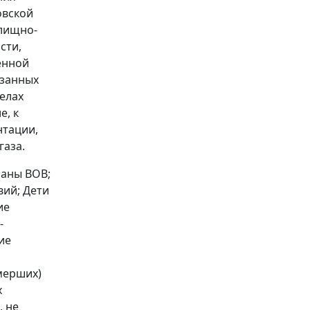
овской
илищно-
сти,
енной
азанных
елах
е, к
нтации,
газа.
раны ВОВ;
вий; Дети
ие
-
ие
мерших)
х
, не