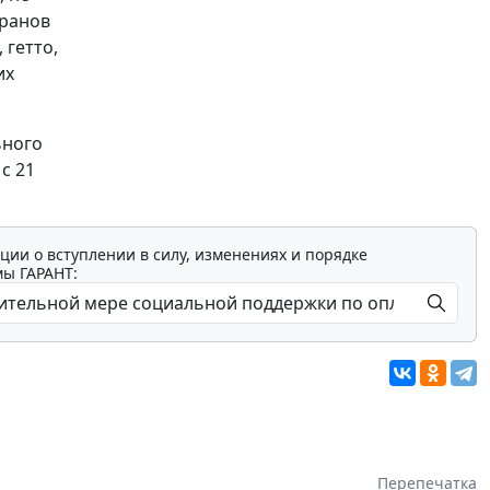
еранов
 гетто,
их
ьного
с 21
ции о вступлении в силу, изменениях и порядке
мы ГАРАНТ:
Перепечатка