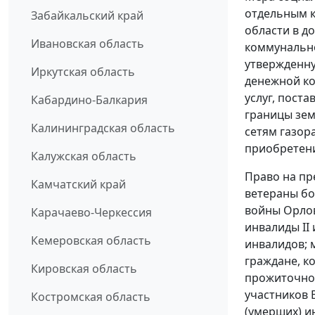
отдельным 
Забайкальский край
области в д
Ивановская область
коммунально
утвержденну
Иркутская область
денежной ко
услуг, пост
Кабардино-Балкария
границы зем
Калининградская область
сетям газор
приобретени
Калужская область
Право на пр
Камчатский край
ветераны бо
войны Орлов
Карачаево-Черкессия
инвалиды II 
Кемеровская область
инвалидов;
граждане, к
Кировская область
прожиточног
участников 
Костромская область
(умерших) и