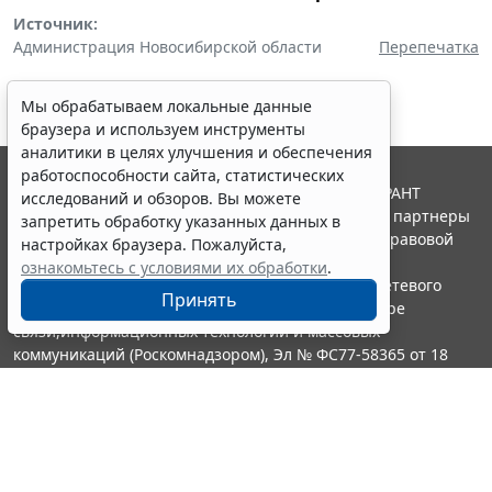
Источник:
Администрация Новосибирской области
Перепечатка
Мы обрабатываем локальные данные
браузера и используем инструменты
аналитики в целях улучшения и обеспечения
работоспособности сайта, статистических
© ООО "НПП "ГАРАНТ-СЕРВИС", 2026. Система ГАРАНТ
исследований и обзоров. Вы можете
выпускается с 1990 года. Компания "Гарант" и ее партнеры
запретить обработку указанных данных в
являются участниками Российской ассоциации правовой
настройках браузера. Пожалуйста,
информации ГАРАНТ.
ознакомьтесь с условиями их обработки
.
Портал ГАРАНТ.РУ зарегистрирован в качестве сетевого
Принять
издания Федеральной службой по надзору в сфере
связи,информационных технологий и массовых
коммуникаций (Роскомнадзором), Эл № ФС77-58365 от 18
июня 2014 года.
16+
Контакты
8-800-200-88-88