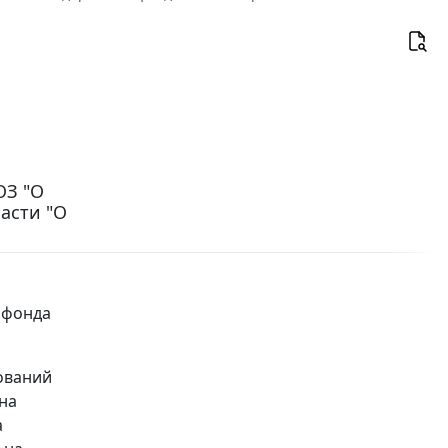
ОЗ "О
асти "О
 фонда
ований
на
а