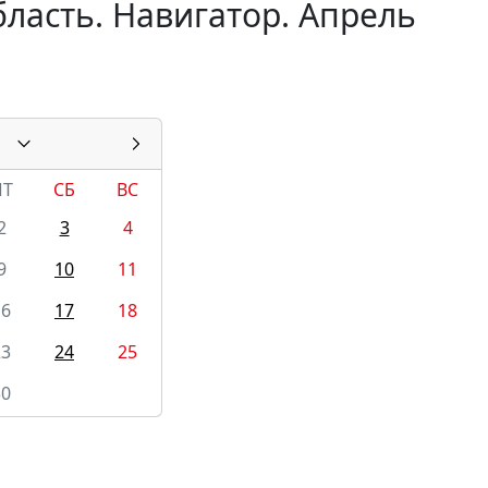
ласть. Навигатор. Апрель
ПТ
СБ
ВС
2
3
4
9
10
11
16
17
18
23
24
25
30