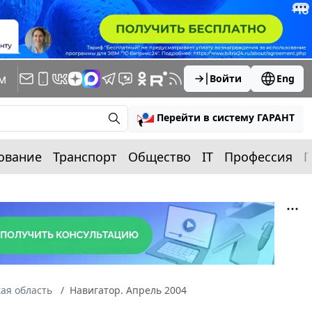
м
Войти
Eng
Перейти в систему ГАРАНТ
ование
Транспорт
Общество
IT
Профессия
П
ая область
Навигатор. Апрель 2004