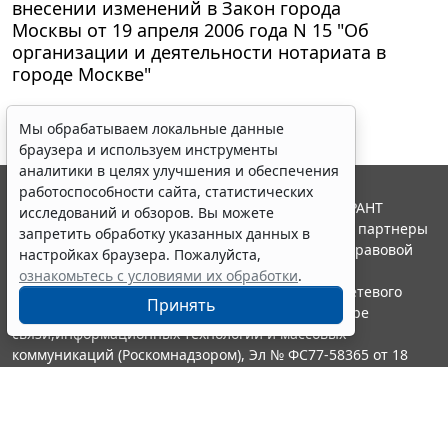
внесении изменений в Закон города
Москвы от 19 апреля 2006 года N 15 "Об
организации и деятельности нотариата в
городе Москве"
Мы обрабатываем локальные данные
браузера и используем инструменты
аналитики в целях улучшения и обеспечения
работоспособности сайта, статистических
© ООО "НПП "ГАРАНТ-СЕРВИС", 2026. Система ГАРАНТ
исследований и обзоров. Вы можете
выпускается с 1990 года. Компания "Гарант" и ее партнеры
запретить обработку указанных данных в
являются участниками Российской ассоциации правовой
настройках браузера. Пожалуйста,
информации ГАРАНТ.
ознакомьтесь с условиями их обработки
.
Портал ГАРАНТ.РУ зарегистрирован в качестве сетевого
Принять
издания Федеральной службой по надзору в сфере
связи,информационных технологий и массовых
коммуникаций (Роскомнадзором), Эл № ФС77-58365 от 18
июня 2014 года.
16+
Контакты
8-800-200-88-88