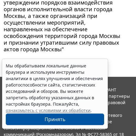
утверждении порядков взаимодействия
органов исполнительной власти города
Москвы, а также организаций при
осуществлении мероприятий,
направленных на обеспечение
освобождения территорий города Москвы
и признании утратившими силу правовых
актов города Москвы"
Мы обрабатываем локальные данные
браузера и используем инструменты
аналитики в целях улучшения и обеспечения
работоспособности сайта, статистических
© ООО "НПП "ГАРАНТ-СЕРВИС", 2026. Система ГАРАНТ
исследований и обзоров. Вы можете
выпускается с 1990 года. Компания "Гарант" и ее партнеры
запретить обработку указанных данных в
являются участниками Российской ассоциации правовой
настройках браузера. Пожалуйста,
информации ГАРАНТ.
ознакомьтесь с условиями их обработки
.
Портал ГАРАНТ.РУ зарегистрирован в качестве сетевого
Принять
издания Федеральной службой по надзору в сфере
связи,информационных технологий и массовых
коммуникаций (Роскомнадзором), Эл № ФС77-58365 от 18