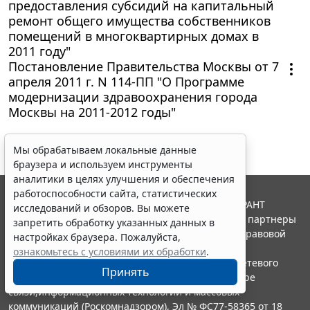
предоставления субсидий на капитальный
ремонт общего имущества собственников
помещений в многоквартирных домах в
2011 году"
Постановление Правительства Москвы от 7
апреля 2011 г. N 114-ПП "О Программе
модернизации здравоохранения города
Москвы на 2011-2012 годы"
Мы обрабатываем локальные данные
браузера и используем инструменты
аналитики в целях улучшения и обеспечения
работоспособности сайта, статистических
© ООО "НПП "ГАРАНТ-СЕРВИС", 2026. Система ГАРАНТ
исследований и обзоров. Вы можете
выпускается с 1990 года. Компания "Гарант" и ее партнеры
запретить обработку указанных данных в
являются участниками Российской ассоциации правовой
настройках браузера. Пожалуйста,
информации ГАРАНТ.
ознакомьтесь с условиями их обработки
.
Портал ГАРАНТ.РУ зарегистрирован в качестве сетевого
Принять
издания Федеральной службой по надзору в сфере
связи,информационных технологий и массовых
коммуникаций (Роскомнадзором), Эл № ФС77-58365 от 18