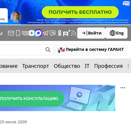
м
Войти
Eng
Перейти в систему ГАРАНТ
ование
Транспорт
Общество
IT
Профессия
П
29 июня 2009