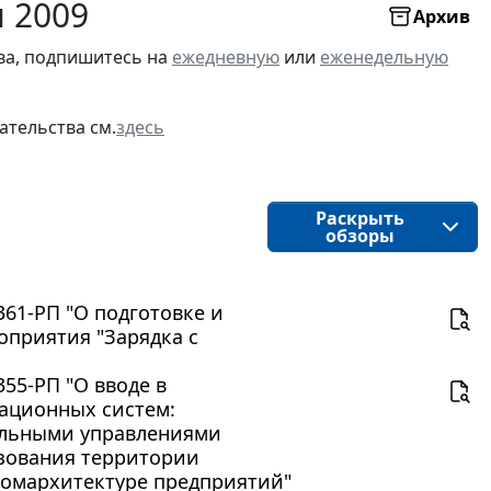
я 2009
Архив
ва, подпишитесь на
ежедневную
или
еженедельную
ательства см.
здесь
Раскрыть
обзоры
361-РП "О подготовке и
оприятия "Зарядка с
55-РП "О вводе в
ационных систем:
иальными управлениями
зования территории
комархитектуре предприятий"