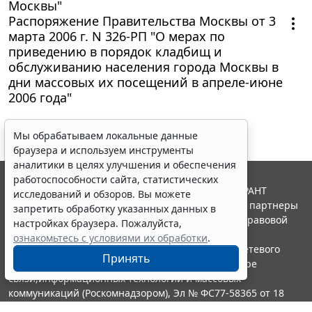
Москвы"
Распоряжение Правительства Москвы от 3
марта 2006 г. N 326-РП "О мерах по
приведению в порядок кладбищ и
обслуживанию населения города Москвы в
дни массовых их посещений в апреле-июне
2006 года"
Мы обрабатываем локальные данные
браузера и используем инструменты
аналитики в целях улучшения и обеспечения
работоспособности сайта, статистических
© ООО "НПП "ГАРАНТ-СЕРВИС", 2026. Система ГАРАНТ
исследований и обзоров. Вы можете
выпускается с 1990 года. Компания "Гарант" и ее партнеры
запретить обработку указанных данных в
являются участниками Российской ассоциации правовой
настройках браузера. Пожалуйста,
информации ГАРАНТ.
ознакомьтесь с условиями их обработки
.
Портал ГАРАНТ.РУ зарегистрирован в качестве сетевого
Принять
издания Федеральной службой по надзору в сфере
связи,информационных технологий и массовых
коммуникаций (Роскомнадзором), Эл № ФС77-58365 от 18
июня 2014 года.