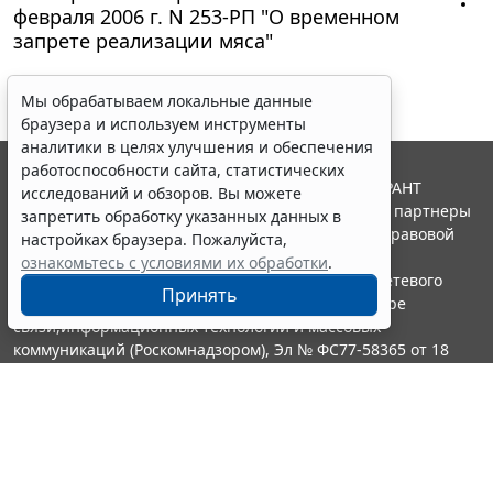
февраля 2006 г. N 253-РП "О временном
запрете реализации мяса"
Мы обрабатываем локальные данные
браузера и используем инструменты
аналитики в целях улучшения и обеспечения
работоспособности сайта, статистических
© ООО "НПП "ГАРАНТ-СЕРВИС", 2026. Система ГАРАНТ
исследований и обзоров. Вы можете
выпускается с 1990 года. Компания "Гарант" и ее партнеры
запретить обработку указанных данных в
являются участниками Российской ассоциации правовой
настройках браузера. Пожалуйста,
информации ГАРАНТ.
ознакомьтесь с условиями их обработки
.
Портал ГАРАНТ.РУ зарегистрирован в качестве сетевого
Принять
издания Федеральной службой по надзору в сфере
связи,информационных технологий и массовых
коммуникаций (Роскомнадзором), Эл № ФС77-58365 от 18
июня 2014 года.
16+
Контакты
8-800-200-88-88