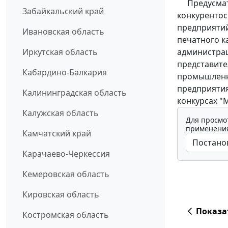
Предусматр
Забайкальский край
конкурентос
предприятий
Ивановская область
печатного к
администрац
Иркутская область
представите
Кабардино-Балкария
промышленн
предприятия
Калининградская область
конкурсах "
Калужская область
Для просмо
применения
Камчатский край
Карачаево-Черкессия
Кемеровская область
Кировская область
Показа
Костромская область