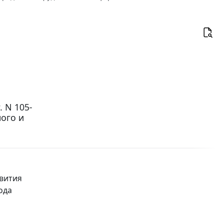
 N 105-
ого и
вития
ода