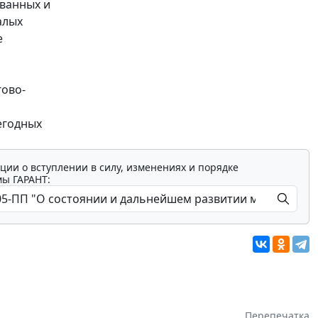
ванных и
алых
е
гово-
егодных
ции о вступлении в силу, изменениях и порядке
мы ГАРАНТ:
Перепечатка