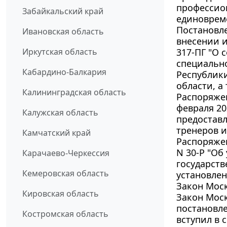
профессио
Забайкальский край
единовреме
Постановле
Ивановская область
внесении и
Иркутская область
317-ПГ "О 
специальн
Кабардино-Балкария
Республики
области, а
Калининградская область
Распоряжен
февраля 20
Калужская область
предостав
тренеров и
Камчатский край
Распоряжен
N 30-Р "Об
Карачаево-Черкессия
государст
Кемеровская область
установле
Закон Моск
Кировская область
Закон Моск
постановле
Костромская область
вступил в с