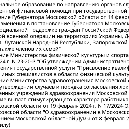
нальное образование по направлению органов сл
нной финансовой помощи при государственной ре
ние Губернатора Московской области от 14 феврал
зменения в постановление Губернатора Московско
социальной поддержке граждан Российской Феде
ой военной операции на территориях Украины, 
, Луганской Народной Республики, Запорожской 
 также членов их семей"
ие Министерства физической культуры и спорта
24 г. N 23-20-Р "Об утверждении Административн
ления государственной услуги "Присвоение квал
 иных специалистов в области физической культу
ие Министерства здравоохранения Московской об
 утверждении случаев и порядка согласования л
венных учреждений здравоохранения Московской
ние выплат стимулирующего характера работника
овской области от 19 февраля 2024 г. N 17/2024-
овской области "О здравоохранении в Московско
нием Московской областной Думы от 8 февраля 202
илу)