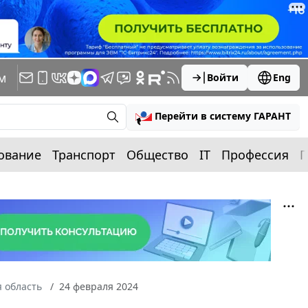
м
Войти
Eng
Перейти в систему ГАРАНТ
ование
Транспорт
Общество
IT
Профессия
П
 область
24 февраля 2024