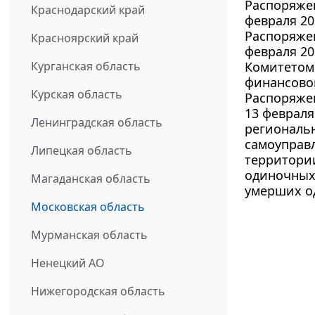
Распоряжен
Краснодарский край
февраля 20
Распоряжен
Красноярский край
февраля 20
Курганская область
Комитетом 
финансовог
Курская область
Распоряжен
13 февраля
Ленинградская область
региональ
самоуправ
Липецкая область
территори
одиночных
Магаданская область
умерших о
Московская область
Мурманская область
Ненецкий АО
Нижегородская область