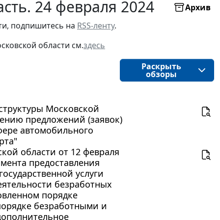
сть. 24 февраля 2024
Архив
ти, подпишитесь на 
RSS-ленту
.
сковской области
см.
здесь
Раскрыть
обзоры
структуры Московской
трению предложений (заявок)
сфере автомобильного
рта"
кой области от 12 февраля
амента предоставления
государственной услуги
еятельности безработных
овленном порядке
порядке безработными и
дополнительное