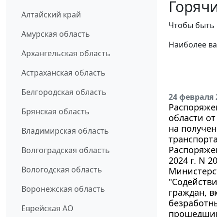
Горячи
Алтайский край
Чтобы быть 
Амурская область
Наиболее ва
Архангельская область
Астраханская область
Белгородская область
24 февраля 
Распоряже
Брянская область
области от
на получен
Владимирская область
транспорта
Распоряже
Волгоградская область
2024 г. N 
Вологодская область
Министерст
"Содейств
Воронежская область
граждан, в
безработн
Еврейская АО
прошедшим