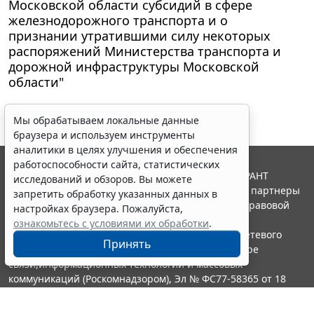
Московской области субсидий в сфере
железнодорожного транспорта и о
признании утратившими силу некоторых
распоряжений Министерства транспорта и
дорожной инфраструктуры Московской
области"
Мы обрабатываем локальные данные
браузера и используем инструменты
аналитики в целях улучшения и обеспечения
работоспособности сайта, статистических
© ООО "НПП "ГАРАНТ-СЕРВИС", 2026. Система ГАРАНТ
исследований и обзоров. Вы можете
выпускается с 1990 года. Компания "Гарант" и ее партнеры
запретить обработку указанных данных в
являются участниками Российской ассоциации правовой
настройках браузера. Пожалуйста,
информации ГАРАНТ.
ознакомьтесь с условиями их обработки
.
Портал ГАРАНТ.РУ зарегистрирован в качестве сетевого
Принять
издания Федеральной службой по надзору в сфере
связи,информационных технологий и массовых
коммуникаций (Роскомнадзором), Эл № ФС77-58365 от 18
июня 2014 года.