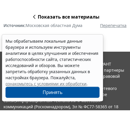
Показать все материалы
Источник:
Московская областная Дума
Перепечатка
Мы обрабатываем локальные данные
браузера и используем инструменты
аналитики в целях улучшения и обеспечения
работоспособности сайта, статистических
© ООО "НПП "ГАРАНТ-СЕРВИС", 2026. Система ГАРАНТ
исследований и обзоров. Вы можете
выпускается с 1990 года. Компания "Гарант" и ее партнеры
запретить обработку указанных данных в
являются участниками Российской ассоциации правовой
настройках браузера. Пожалуйста,
информации ГАРАНТ.
ознакомьтесь с условиями их обработки
.
Портал ГАРАНТ.РУ зарегистрирован в качестве сетевого
Принять
издания Федеральной службой по надзору в сфере
связи,информационных технологий и массовых
коммуникаций (Роскомнадзором), Эл № ФС77-58365 от 18
июня 2014 года.
16+