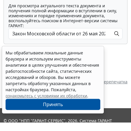
Для просмотра актуального текста документа и
получения полной информации о вступлении в силу,
изменениях и порядке применения документа,
воспользуйтесь поиском в Интернет-версии системы
ГАРАНТ:
Мы обрабатываем локальные данные
браузера и используем инструменты
аналитики в целях улучшения и обеспечения
работоспособности сайта, статистических
Показать все материалы
исследований и обзоров. Вы можете
Источник:
Московская областная Дума
Перепечатка
запретить обработку указанных данных в
настройках браузера. Пожалуйста,
ознакомьтесь с условиями их обработки
.
Принять
© ООО "НПП "ГАРАНТ-СЕРВИС", 2026. Система ГАРАНТ
выпускается с 1990 года. Компания "Гарант" и ее партнеры