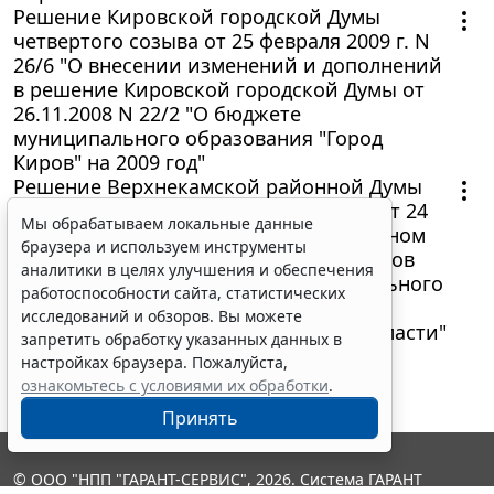
Решение Кировской городской Думы
четвертого созыва от 25 февраля 2009 г. N
26/6 "О внесении изменений и дополнений
в решение Кировской городской Думы от
26.11.2008 N 22/2 "О бюджете
муниципального образования "Город
Киров" на 2009 год"
Решение Верхнекамской районной Думы
третьего созыва Кировской области от 24
Мы обрабатываем локальные данные
февраля 2009 г. N 33/18 "Об официальном
браузера и используем инструменты
опубликовании правовых актов органов
аналитики в целях улучшения и обеспечения
местного самоуправления муниципального
работоспособности сайта, статистических
образования Верхнекамский
исследований и обзоров. Вы можете
муниципальный район Кировской области"
запретить обработку указанных данных в
настройках браузера. Пожалуйста,
ознакомьтесь с условиями их обработки
.
Принять
© ООО "НПП "ГАРАНТ-СЕРВИС", 2026. Система ГАРАНТ