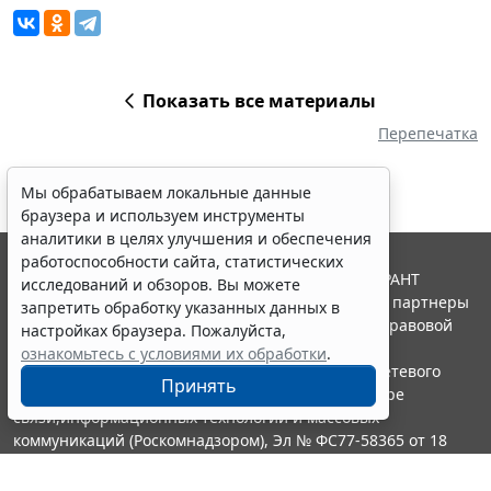
Показать все материалы
Перепечатка
Мы обрабатываем локальные данные
браузера и используем инструменты
аналитики в целях улучшения и обеспечения
работоспособности сайта, статистических
© ООО "НПП "ГАРАНТ-СЕРВИС", 2026. Система ГАРАНТ
исследований и обзоров. Вы можете
выпускается с 1990 года. Компания "Гарант" и ее партнеры
запретить обработку указанных данных в
являются участниками Российской ассоциации правовой
настройках браузера. Пожалуйста,
информации ГАРАНТ.
ознакомьтесь с условиями их обработки
.
Портал ГАРАНТ.РУ зарегистрирован в качестве сетевого
Принять
издания Федеральной службой по надзору в сфере
связи,информационных технологий и массовых
коммуникаций (Роскомнадзором), Эл № ФС77-58365 от 18
июня 2014 года.