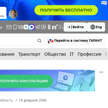
м
Войти
Eng
Перейти в систему ГАРАНТ
ование
Транспорт
Общество
IT
Профессия
П
область
18 февраля 2006