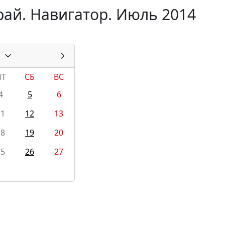
рай. Навигатор. Июль 2014
ПТ
СБ
ВС
4
5
6
11
12
13
18
19
20
25
26
27