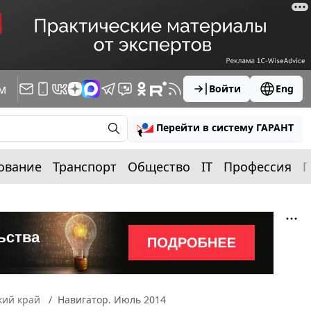
м
Войти
Eng
Перейти в систему ГАРАНТ
ование
Транспорт
Общество
IT
Профессия
П
кий край
Навигатор. Июль 2014