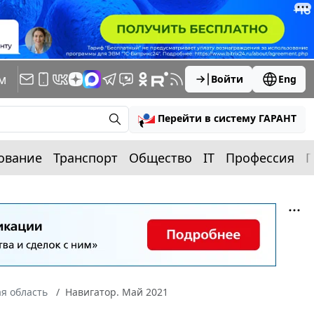
м
Войти
Eng
Перейти в систему ГАРАНТ
ование
Транспорт
Общество
IT
Профессия
П
я область
Навигатор. Май 2021