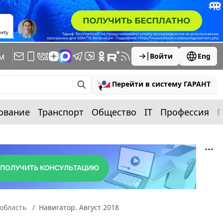
м
Войти
Eng
Перейти в систему ГАРАНТ
ование
Транспорт
Общество
IT
Профессия
П
область
Навигатор. Август 2018