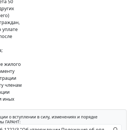
ета 50
других
его)
граждан,
 уплате
после
а;
те жилого
аменту
страции
ту членам
ации
и иных
ции о вступлении в силу, изменениях и порядке
мы ГАРАНТ: