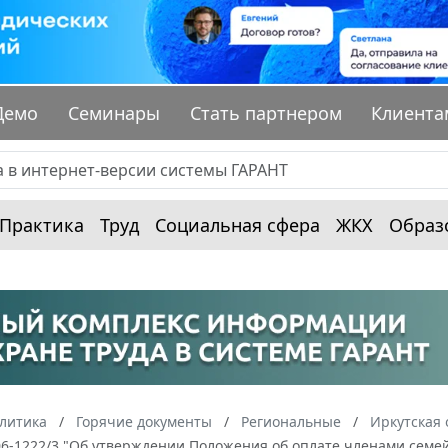
Демо
Семинары
Стать партнером
Клиента
Практика
Труд
Социальная сфера
ЖКХ
Образ
алитика
Горячие документы
Региональные
Иркутская 
-06-1222/3 "Об утверждении Положения об оплате членами сем