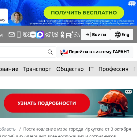
м
Войти
Eng
Перейти в систему ГАРАНТ
ование
Транспорт
Общество
IT
Профессия
П
область
Постановление мэра города Иркутска от 3 октября
ей погибших (умерших) военнослужащих и сотрудников