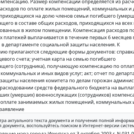
мпенсацию. Размер компенсации определяется из расч
асходов по оплате жилых помещений, коммунальных и 
, приходящихся на долю членов семьи погибшего (умерш
щего в составе общих расходов, приходящихся на всех 
ованных в жилом помещении. Компенсация расходов по
 платежей выплачивается в течение первых 6 месяцев 
 в департаменте социальной защиты населения. К
ию прилагаются следующие формы документов: справк
цевого счета; учетная карта на семью погибшего
щего (сотрудника), получающую компенсацию по опла
коммунальных и иных видов услуг; акт; отчет по департ
защиты населения комитета по делам горожан админи
о расходовании средств федерального бюджета на выпла
ших (умерших) военнослужащих (сотрудников) компенс
 оплате занимаемых жилых помещений, коммунальных 
 заявление
тра актуального текста документа и получения полной информа
 документа, воспользуйтесь поиском в Интернет-версии систе