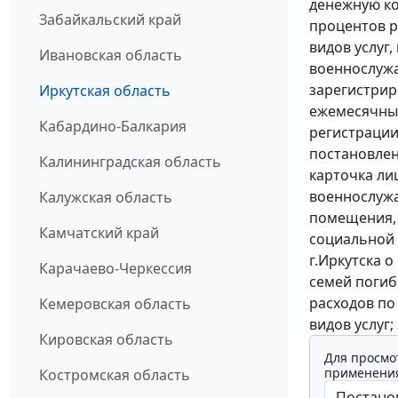
денежную ко
Забайкальский край
процентов р
видов услуг
Ивановская область
военнослужа
зарегистрир
Иркутская область
ежемесячных
Кабардино-Балкария
регистрации
постановлен
Калининградская область
карточка ли
военнослужа
Калужская область
помещения, 
Камчатский край
социальной 
г.Иркутска 
Карачаево-Черкессия
семей погиб
расходов по
Кемеровская область
видов услуг;
Кировская область
Для просмо
применения
Костромская область