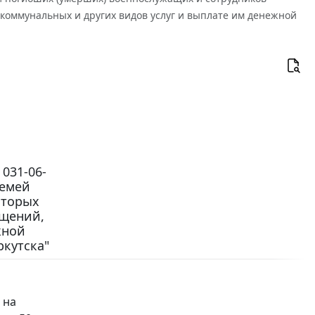
оммунальных и других видов услуг и выплате им денежной
 031-06-
семей
оторых
ещений,
жной
ркутска"
 на