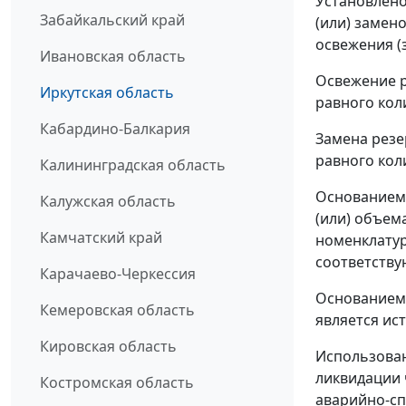
Установлено
Забайкальский край
(или) замен
освежения (
Ивановская область
Освежение р
Иркутская область
равного кол
Кабардино-Балкария
Замена резе
равного кол
Калининградская область
Основанием 
Калужская область
(или) объем
Камчатский край
номенклату
соответству
Карачаево-Черкессия
Основанием 
Кемеровская область
является ис
Кировская область
Использован
ликвидации 
Костромская область
аварийно-сп