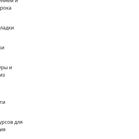
ением и
срока
кладки
ки
уры и
из
ти
урсов для
ния