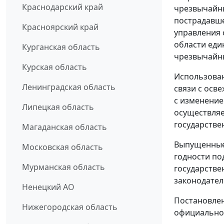
Краснодарский край
чрезвычайны
пострадавше
Красноярский край
управления 
области еди
Курганская область
чрезвычайны
Курская область
Использован
Ленинградская область
связи с осв
с изменение
Липецкая область
осуществляе
государстве
Магаданская область
Выпущенные 
Московская область
годности по
Мурманская область
государстве
законодател
Ненецкий АО
Постановлен
Нижегородская область
официально