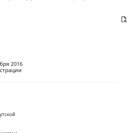
бря 2016
истрации
утской