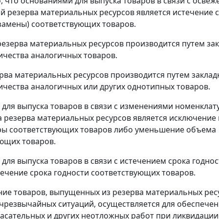
, что основаниями для выпуска товаров в связи с освеж
ой резерва материальных ресурсов является истечение 
замены) соответствующих товаров.
езерва материальных ресурсов производится путем за
ичества аналогичных товаров.
рва материальных ресурсов производится путем заклад
ичества аналогичных или других однотипных товаров.
для выпуска товаров в связи с изменениями номенклат
а резерва материальных ресурсов является исключение 
ры соответствующих товаров либо уменьшение объема
ющих товаров.
для выпуска товаров в связи с истечением срока годнос
течение срока годности соответствующих товаров.
ие товаров, выпущенных из резерва материальных рес
чрезвычайных ситуаций, осуществляется для обеспече
асательных и других неотложных работ при ликвидации