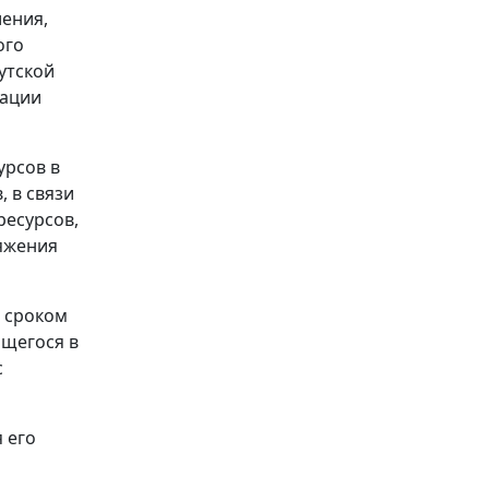
ения,
ого
утской
дации
урсов в
, в связи
ресурсов,
ряжения
 сроком
ящегося в
с
 его