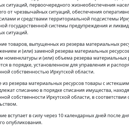
х ситуаций, первоочередного жизнеобеспечения насел
го от чрезвычайных ситуаций, обеспечения оперативн
силами и средствами территориальной подсистемы Ирк
ной государственной системы предупреждения и ликви
х ситуаций.
ие товаров, выпущенных из резерва материальных рес
ежением и (или) заменой резерва материальных ресурсов
м номенклатуры и (или) объема резерва материальных 
тся в порядке, установленном для управления и распо
нной собственностью Иркутской области.
из резерва материальных ресурсов товары с истекшим
длежат списанию в порядке списания имущества, наход
нной собственности Иркутской области, в соответствии 
ьством.
ие вступает в силу через 10 календарных дней после дня
го опубликования.