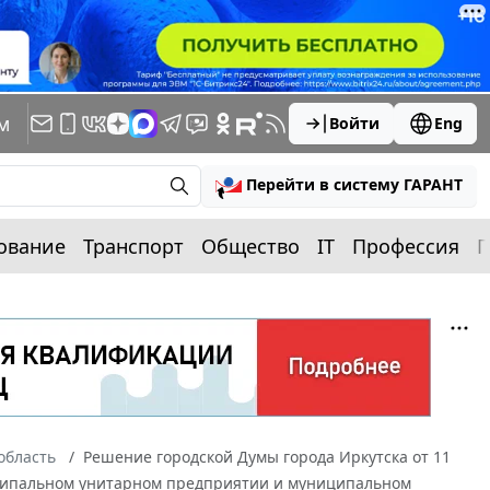
м
Войти
Eng
Перейти в систему ГАРАНТ
ование
Транспорт
Общество
IT
Профессия
П
область
Решение городской Думы города Иркутска от 11
ниципальном унитарном предприятии и муниципальном