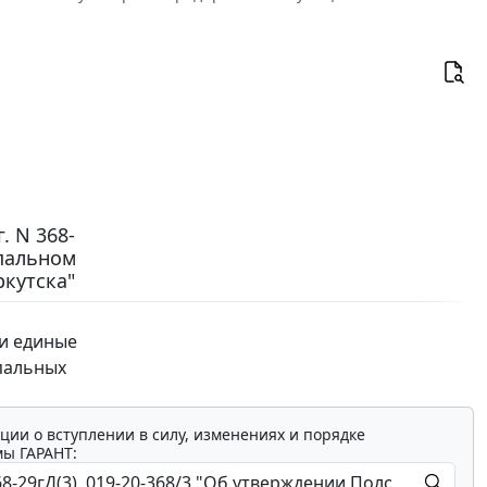
. N 368-
ипальном
кутска"
и единые
ипальных
ции о вступлении в силу, изменениях и порядке
мы ГАРАНТ: