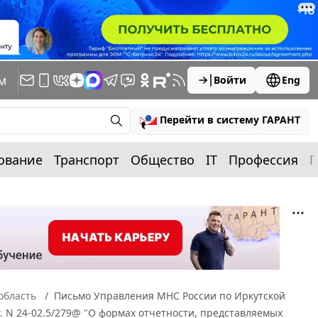
м
Войти
Eng
Перейти в систему ГАРАНТ
ование
Транспорт
Общество
IT
Профессия
П
область
Письмо Управления МНС России по Иркутской
г. N 24-02.5/279@ "О формах отчетности, представляемых