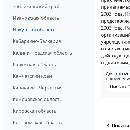
практическо
Забайкальский край
прилагаемых
2003 года. 
Ивановская область
представляе
2003 года, 
Иркутская область
организаций
Кабардино-Балкария
учреждениях
о счетах в 
Калининградская область
действующих
о движении 
Калужская область
Для просмо
Камчатский край
применения
Карачаево-Черкессия
Кемеровская область
Кировская область
Костромская область
Показа