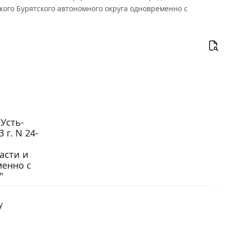
ого Бурятского автономного округа одновременно с
Усть-
г. N 24-
асти и
менно с
"
у