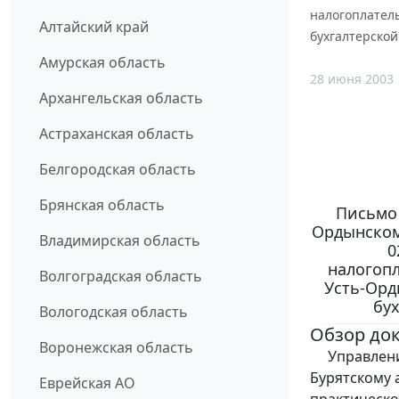
налогоплатель
Алтайский край
бухгалтерской
Амурская область
28 июня 2003
Архангельская область
Астраханская область
Белгородская область
Брянская область
Письмо 
Ордынскому
Владимирская область
0
налогоп
Волгоградская область
Усть-Орд
бух
Вологодская область
Обзор до
Воронежская область
Управление
Бурятскому 
Еврейская АО