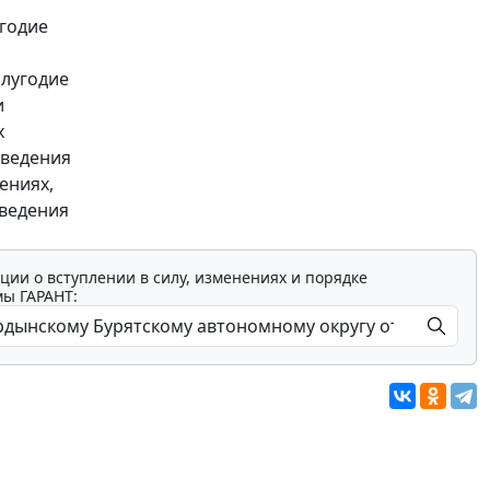
угодие
олугодие
и
х
Сведения
ениях,
Сведения
ции о вступлении в силу, изменениях и порядке
мы ГАРАНТ: