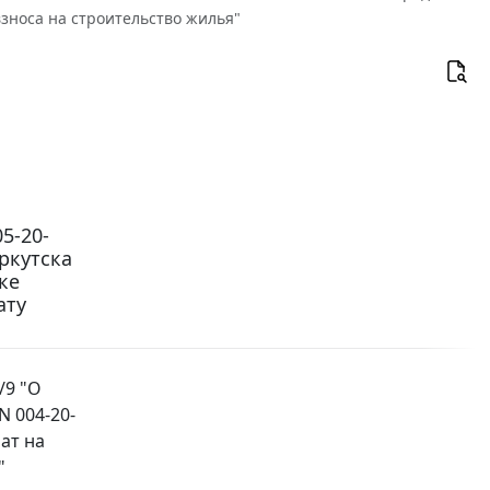
зноса на строительство жилья"
5-20-
ркутска
ке
ату
/9 "О
N 004-20-
ат на
"