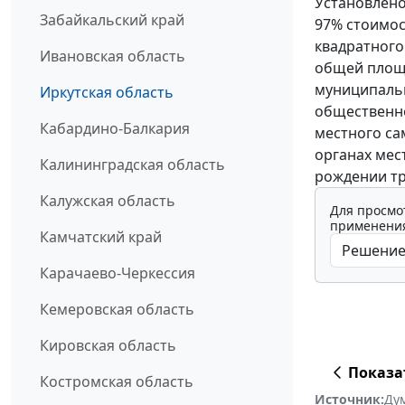
Установлено
Забайкальский край
97% стоимос
квадратного
Ивановская область
общей площ
муниципаль
Иркутская область
общественно
Кабардино-Балкария
местного с
органах мес
Калининградская область
рождении тр
Калужская область
Для просмо
применения
Камчатский край
Карачаево-Черкессия
Кемеровская область
Кировская область
Показа
Костромская область
Источник:
Дум