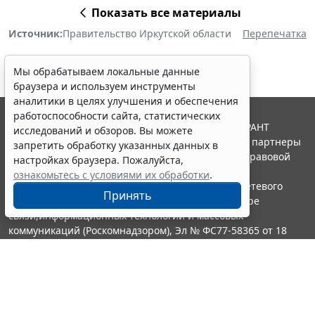
Показать все материалы
Источник:
Правительство Иркутской области
Перепечатка
Мы обрабатываем локальные данные
браузера и используем инструменты
аналитики в целях улучшения и обеспечения
работоспособности сайта, статистических
© ООО "НПП "ГАРАНТ-СЕРВИС", 2026. Система ГАРАНТ
исследований и обзоров. Вы можете
выпускается с 1990 года. Компания "Гарант" и ее партнеры
запретить обработку указанных данных в
являются участниками Российской ассоциации правовой
настройках браузера. Пожалуйста,
информации ГАРАНТ.
ознакомьтесь с условиями их обработки
.
Портал ГАРАНТ.РУ зарегистрирован в качестве сетевого
Принять
издания Федеральной службой по надзору в сфере
связи,информационных технологий и массовых
коммуникаций (Роскомнадзором), Эл № ФС77-58365 от 18
июня 2014 года.
16+
Контакты
8-800-200-88-88