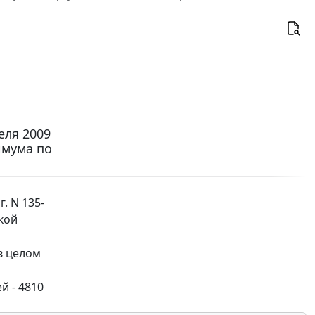
еля 2009
имума по
. N 135-
кой
в целом
й - 4810