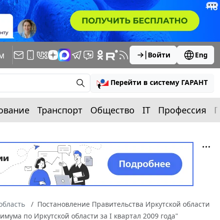
м
Войти
Eng
Перейти в систему ГАРАНТ
ование
Транспорт
Общество
IT
Профессия
П
область
Постановление Правительства Иркутской области
мума по Иркутской области за I квартал 2009 года"