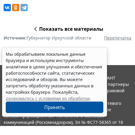
Показать все материалы
Источник:
Губернатор Иркутской области
Перепечатка
Мы обрабатываем локальные данные
браузера и используем инструменты
аналитики в целях улучшения и обеспечения
работоспособности сайта, статистических
© ООО "НПП "ГАРАНТ-СЕРВИС", 2026. Система ГАРАНТ
исследований и обзоров. Вы можете
выпускается с 1990 года. Компания "Гарант" и ее партнеры
запретить обработку указанных данных в
являются участниками Российской ассоциации правовой
настройках браузера. Пожалуйста,
информации ГАРАНТ.
ознакомьтесь с условиями их обработки
.
Портал ГАРАНТ.РУ зарегистрирован в качестве сетевого
Принять
издания Федеральной службой по надзору в сфере
связи,информационных технологий и массовых
коммуникаций (Роскомнадзором), Эл № ФС77-58365 от 18
июня 2014 года.