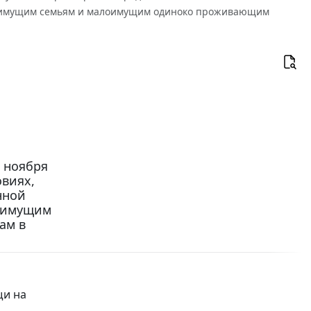
алоимущим семьям и малоимущим одиноко проживающим
 ноября
овиях,
нной
лоимущим
ам в
щи на