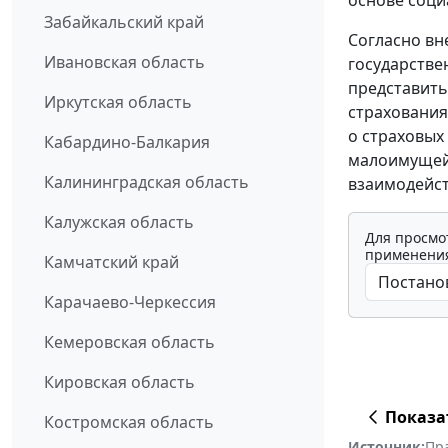
основе соци
Забайкальский край
Согласно вн
Ивановская область
государстве
представить
Иркутская область
страхования
о страховых
Кабардино-Балкария
малоимущей
Калининградская область
взаимодейст
Калужская область
Для просмо
применения
Камчатский край
Карачаево-Черкессия
Кемеровская область
Кировская область
Показа
Костромская область
Источник:
Пр