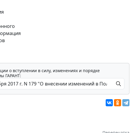
ия
онного
нформация
ов
ции о вступлении в силу, изменениях и порядке
мы ГАРАНТ:
Перепечатка