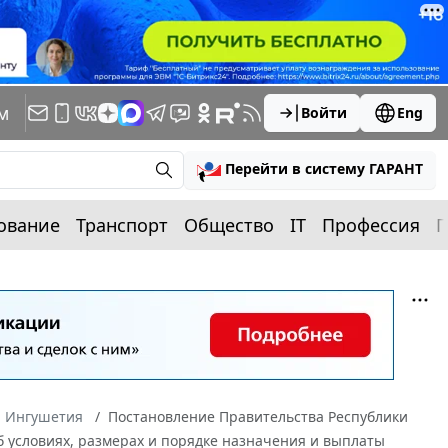
м
Войти
Eng
Перейти в систему ГАРАНТ
ование
Транспорт
Общество
IT
Профессия
П
а Ингушетия
Постановление Правительства Республики
б условиях, размерах и порядке назначения и выплаты