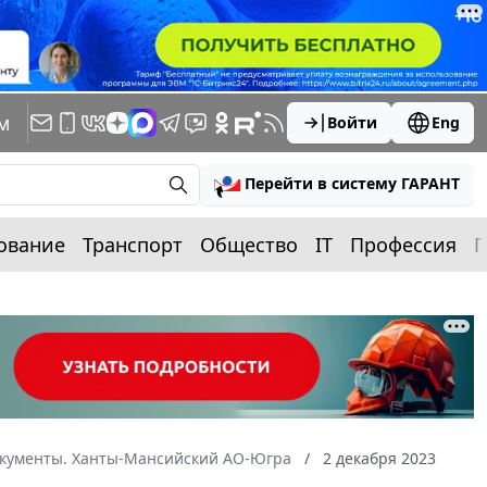
м
Войти
Eng
Перейти в систему ГАРАНТ
ование
Транспорт
Общество
IT
Профессия
П
окументы. Ханты-Мансийский АО-Югра
2 декабря 2023