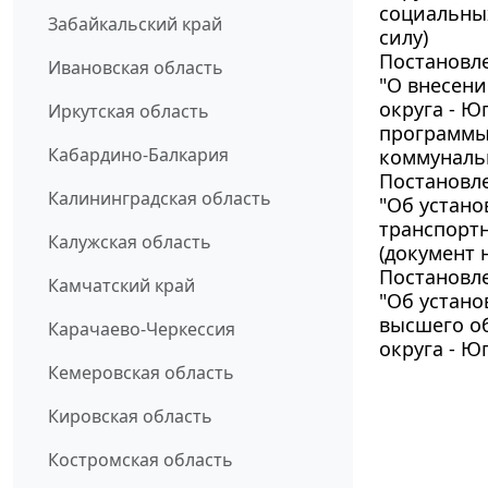
социальных
Забайкальский край
силу)
Постановле
Ивановская область
"О внесен
округа - Ю
Иркутская область
программы
Кабардино-Балкария
коммунальн
Постановле
Калининградская область
"Об устано
транспортн
Калужская область
(документ н
Постановле
Камчатский край
"Об устан
высшего о
Карачаево-Черкессия
округа - Юг
Кемеровская область
Кировская область
Костромская область