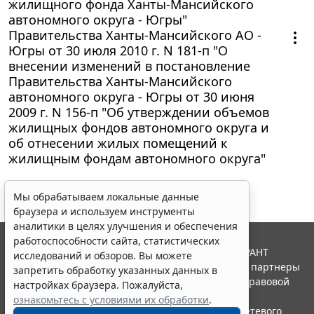
жилищного фонда Ханты-Мансийского
автономного округа - Югры"
Правительства Ханты-Мансийского АО -
Югры от 30 июля 2010 г. N 181-п "О
внесении изменений в постановление
Правительства Ханты-Мансийского
автономного округа - Югры от 30 июня
2009 г. N 156-п "Об утверждении объемов
жилищных фондов автономного округа и
об отнесении жилых помещений к
жилищным фондам автономного округа"
Мы обрабатываем локальные данные
браузера и используем инструменты
аналитики в целях улучшения и обеспечения
работоспособности сайта, статистических
© ООО "НПП "ГАРАНТ-СЕРВИС", 2026. Система ГАРАНТ
исследований и обзоров. Вы можете
выпускается с 1990 года. Компания "Гарант" и ее партнеры
запретить обработку указанных данных в
являются участниками Российской ассоциации правовой
настройках браузера. Пожалуйста,
информации ГАРАНТ.
ознакомьтесь с условиями их обработки
.
Портал ГАРАНТ.РУ зарегистрирован в качестве сетевого