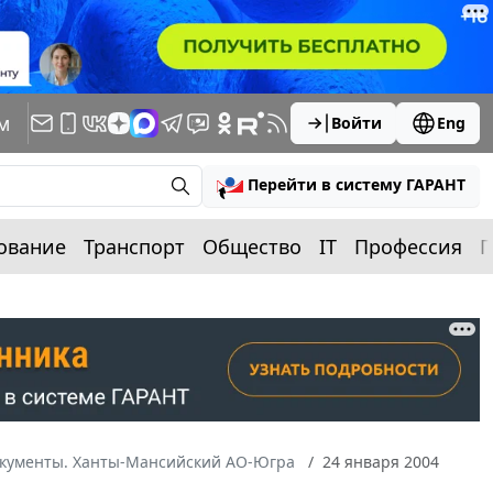
м
Войти
Eng
Перейти в систему ГАРАНТ
ование
Транспорт
Общество
IT
Профессия
П
окументы. Ханты-Мансийский АО-Югра
24 января 2004