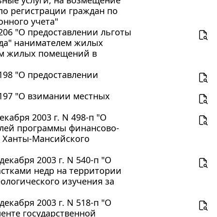
ные услуги, на возмещение
по регистрации граждан по
онного учета"
 206 "О предоставлении льготы
да" нанимателем жилых
ам жилых помещений в
 198 "О предоставлении
 197 "О взимании местных
абря 2003 г. N 498-п "О
елей программы финансово-
я Ханты-Мансийского
кабря 2003 г. N 540-п "О
астками недр на территории
еологического изучения за
кабря 2003 г. N 518-п "О
енте государственной