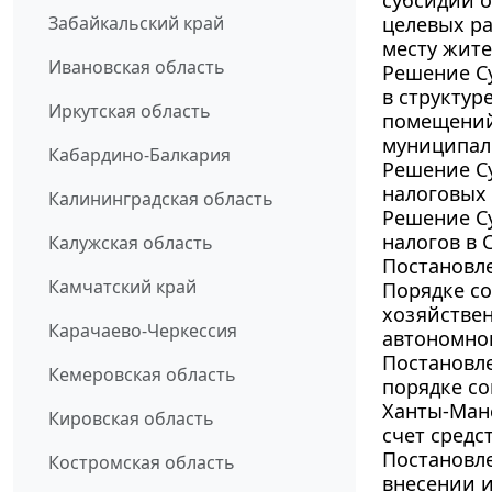
субсидии 
Забайкальский край
целевых ра
месту жите
Ивановская область
Решение Су
в структу
Иркутская область
помещений
муниципал
Кабардино-Балкария
Решение Су
налоговых 
Калининградская область
Решение Су
налогов в 
Калужская область
Постановле
Камчатский край
Порядке со
хозяйстве
Карачаево-Черкессия
автономног
Постановле
Кемеровская область
порядке со
Ханты-Манс
Кировская область
счет средс
Постановле
Костромская область
внесении 