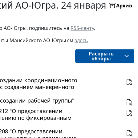
ий АО-Югра. 24 января
Архив
о АО-Югры, подпишитесь на 
RSS-ленту
.
нты-Мансийского АО-Югры
см.
здесь
Раскрыть
обзоры
О создании координационного
 с созданием маневренного
О создании рабочей группы"
 212 "О предоставлении
елению по фиксированным
 208 "О предоставлении