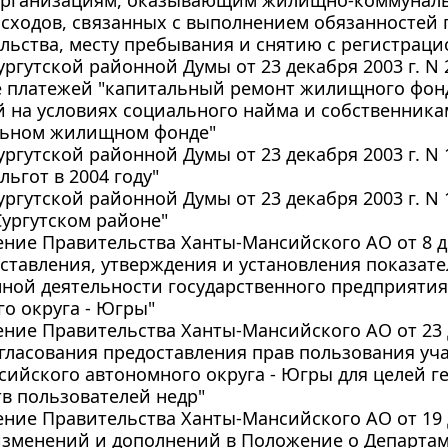
организациям, оказывающим жилищно-коммуналь
сходов, связанных с выполнением обязанностей 
льства, месту пребывания и снятию с регистраци
ргутской районной Думы от 23 декабря 2003 г. N
ре платежей "капитальный ремонт жилищного фон
 на условиях социального найма и собственник
ьном жилищном фонде"
ргутской районной Думы от 23 декабря 2003 г. N
льгот в 2004 году"
ргутской районной Думы от 23 декабря 2003 г. N
Сургутском районе"
ние Правительства Ханты-Мансийского АО от 8 дек
ставления, утверждения и установления показат
нной деятельности государственного предприяти
о округа - Югры"
ние Правительства Ханты-Мансийского АО от 23 де
гласования предоставления прав пользования уч
ийского автономного округа - Югры для целей г
тв пользователей недр"
ние Правительства Ханты-Мансийского АО от 19 де
изменений и дополнений в Положение о Департам