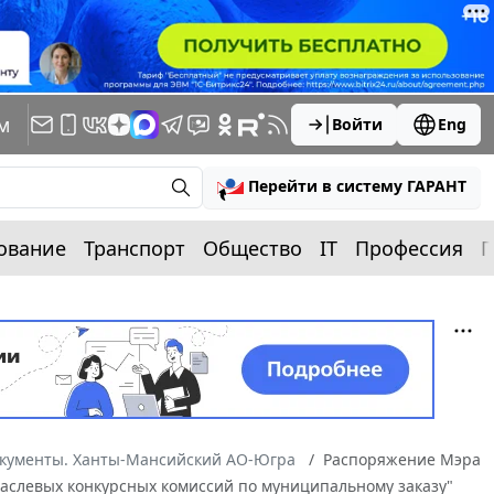
м
Войти
Eng
Перейти в систему ГАРАНТ
ование
Транспорт
Общество
IT
Профессия
П
окументы. Ханты-Мансийский АО-Югра
Распоряжение Мэра
отраслевых конкурсных комиссий по муниципальному заказу"