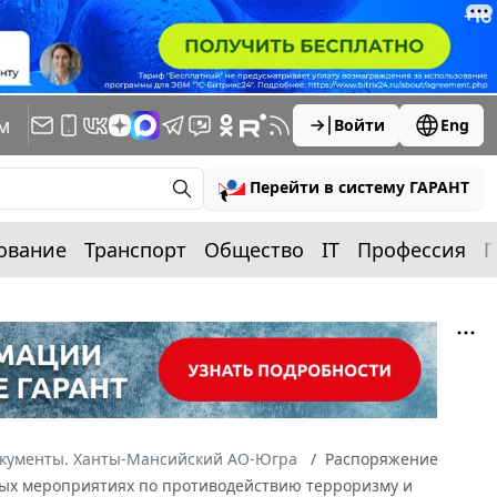
м
Войти
Eng
Перейти в систему ГАРАНТ
ование
Транспорт
Общество
IT
Профессия
П
окументы. Ханты-Мансийский АО-Югра
Распоряжение
сных мероприятиях по противодействию терроризму и