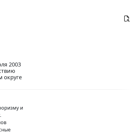
ля 2003
йствию
м округе
роризму и
.
нов
сные