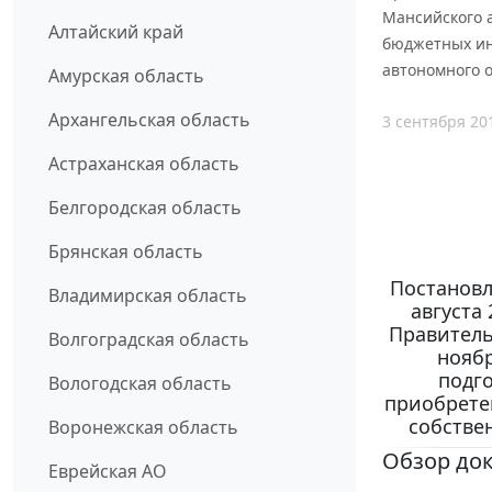
Мансийского а
Алтайский край
бюджетных ин
автономного о
Амурская область
Архангельская область
3 сентября 20
Астраханская область
Белгородская область
Брянская область
Постановл
Владимирская область
августа
Правитель
Волгоградская область
ноябр
подг
Вологодская область
приобрете
собстве
Воронежская область
Обзор до
Еврейская АО