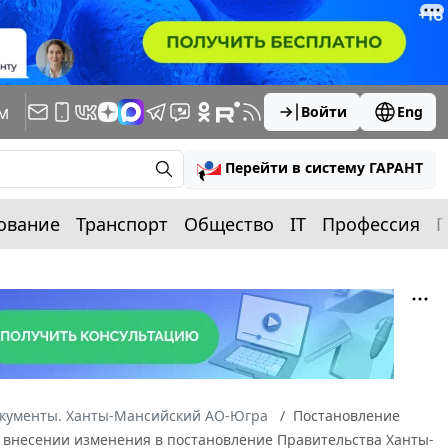
м
Войти
Eng
Перейти в систему ГАРАНТ
ование
Транспорт
Общество
IT
Профессия
П
окументы. Ханты-Мансийский АО-Югра
Постановление
"О внесении изменения в постановление Правительства Ханты-