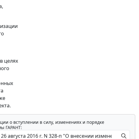
а,
лизации
го
в целях
ного
онных
та
же
кта.
ции о вступлении в силу, изменениях и порядке
мы ГАРАНТ: