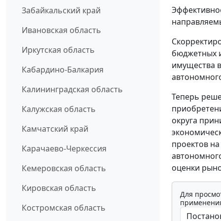
Эффективнос
Забайкальский край
направляемы
Ивановская область
Скорректиро
Иркутская область
бюджетных и
имущества в
Кабардино-Балкария
автономного
Калининградская область
Теперь реше
приобретени
Калужская область
округа прин
Камчатский край
экономическ
проектов на
Карачаево-Черкессия
автономного
оценки рыно
Кемеровская область
Кировская область
Для просмо
применения
Костромская область