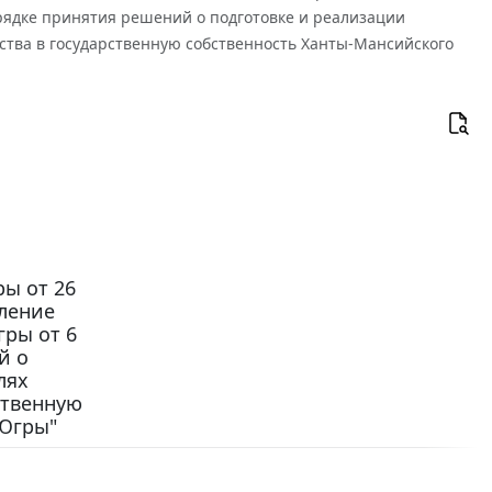
орядке принятия решений о подготовке и реализации
тва в государственную собственность Ханты-Мансийского
ы от 26
вление
гры от 6
й о
лях
ственную
 Югры"