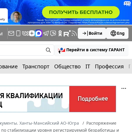
м
Войти
Eng
Перейти в систему ГАРАНТ
ование
Транспорт
Общество
IT
Профессия
П
окументы. Ханты-Мансийский АО-Югра
Распоряжение
ах по стабилизации уровня регистрируемой безработицы и