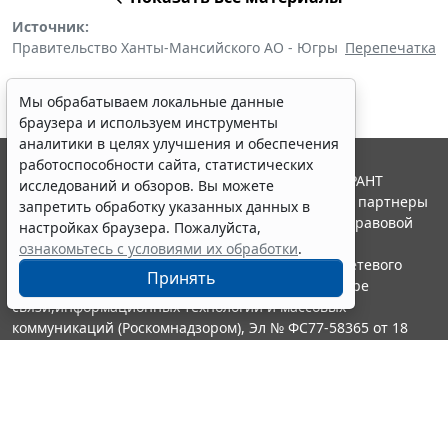
Источник:
Правительство Ханты-Мансийского АО - Югры
Перепечатка
Мы обрабатываем локальные данные
браузера и используем инструменты
аналитики в целях улучшения и обеспечения
работоспособности сайта, статистических
© ООО "НПП "ГАРАНТ-СЕРВИС", 2026. Система ГАРАНТ
исследований и обзоров. Вы можете
выпускается с 1990 года. Компания "Гарант" и ее партнеры
запретить обработку указанных данных в
являются участниками Российской ассоциации правовой
настройках браузера. Пожалуйста,
информации ГАРАНТ.
ознакомьтесь с условиями их обработки
.
Портал ГАРАНТ.РУ зарегистрирован в качестве сетевого
Принять
издания Федеральной службой по надзору в сфере
связи,информационных технологий и массовых
коммуникаций (Роскомнадзором), Эл № ФС77-58365 от 18
июня 2014 года.
16+
Контакты
8-800-200-88-88