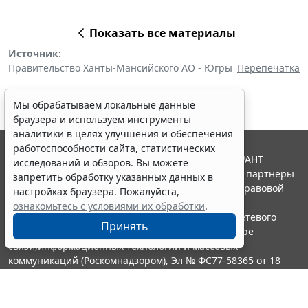
Показать все материалы
Источник:
Правительство Ханты-Мансийского АО - Югры
Перепечатка
Мы обрабатываем локальные данные
браузера и используем инструменты
аналитики в целях улучшения и обеспечения
работоспособности сайта, статистических
© ООО "НПП "ГАРАНТ-СЕРВИС", 2026. Система ГАРАНТ
исследований и обзоров. Вы можете
выпускается с 1990 года. Компания "Гарант" и ее партнеры
запретить обработку указанных данных в
являются участниками Российской ассоциации правовой
настройках браузера. Пожалуйста,
информации ГАРАНТ.
ознакомьтесь с условиями их обработки
.
Портал ГАРАНТ.РУ зарегистрирован в качестве сетевого
Принять
издания Федеральной службой по надзору в сфере
связи,информационных технологий и массовых
коммуникаций (Роскомнадзором), Эл № ФС77-58365 от 18
июня 2014 года.
16+