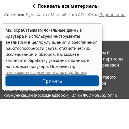
Показать все материалы
Источник:
Дума Ханты-Мансийского АО - Югры
Перепечатка
Мы обрабатываем локальные данные
браузера и используем инструменты
аналитики в целях улучшения и обеспечения
работоспособности сайта, статистических
© ООО "НПП "ГАРАНТ-СЕРВИС", 2026. Система ГАРАНТ
исследований и обзоров. Вы можете
выпускается с 1990 года. Компания "Гарант" и ее партнеры
запретить обработку указанных данных в
являются участниками Российской ассоциации правовой
настройках браузера. Пожалуйста,
информации ГАРАНТ.
ознакомьтесь с условиями их обработки
.
Портал ГАРАНТ.РУ зарегистрирован в качестве сетевого
Принять
издания Федеральной службой по надзору в сфере
связи,информационных технологий и массовых
коммуникаций (Роскомнадзором), Эл № ФС77-58365 от 18
июня 2014 года.
16+
Контакты
8-800-200-88-88