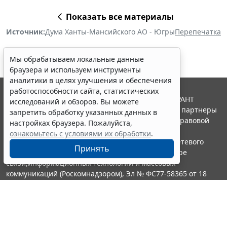
Показать все материалы
Источник:
Дума Ханты-Мансийского АО - Югры
Перепечатка
Мы обрабатываем локальные данные
браузера и используем инструменты
аналитики в целях улучшения и обеспечения
работоспособности сайта, статистических
© ООО "НПП "ГАРАНТ-СЕРВИС", 2026. Система ГАРАНТ
исследований и обзоров. Вы можете
выпускается с 1990 года. Компания "Гарант" и ее партнеры
запретить обработку указанных данных в
являются участниками Российской ассоциации правовой
настройках браузера. Пожалуйста,
информации ГАРАНТ.
ознакомьтесь с условиями их обработки
.
Портал ГАРАНТ.РУ зарегистрирован в качестве сетевого
Принять
издания Федеральной службой по надзору в сфере
связи,информационных технологий и массовых
коммуникаций (Роскомнадзором), Эл № ФС77-58365 от 18
июня 2014 года.
16+
Контакты
8-800-200-88-88