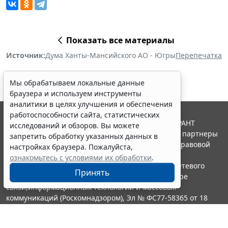
Показать все материалы
Источник:
Дума Ханты-Мансийского АО - Югры
Перепечатка
Мы обрабатываем локальные данные
браузера и используем инструменты
аналитики в целях улучшения и обеспечения
работоспособности сайта, статистических
© ООО "НПП "ГАРАНТ-СЕРВИС", 2026. Система ГАРАНТ
исследований и обзоров. Вы можете
выпускается с 1990 года. Компания "Гарант" и ее партнеры
запретить обработку указанных данных в
являются участниками Российской ассоциации правовой
настройках браузера. Пожалуйста,
информации ГАРАНТ.
ознакомьтесь с условиями их обработки
.
Портал ГАРАНТ.РУ зарегистрирован в качестве сетевого
Принять
издания Федеральной службой по надзору в сфере
связи,информационных технологий и массовых
коммуникаций (Роскомнадзором), Эл № ФС77-58365 от 18
июня 2014 года.
16+