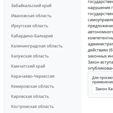
государстве
Забайкальский край
нарушения п
государстве
Ивановская область
самоуправл
предложени
Иркутская область
автономного
Кабардино-Балкария
компетентны
администрат
Калининградская область
действиях (
законных ин
Калужская область
Закон вступ
Камчатский край
опубликован
Карачаево-Черкессия
Для просмо
применения
Кемеровская область
Кировская область
Костромская область