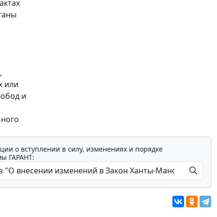
актах
ганы
,
х или
вобод и
ьного
ции о вступлении в силу, изменениях и порядке
мы ГАРАНТ: