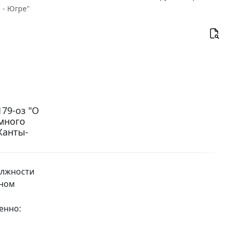
 - Югре"
179-оз "О
много
Ханты-
олжности
мном
енно: