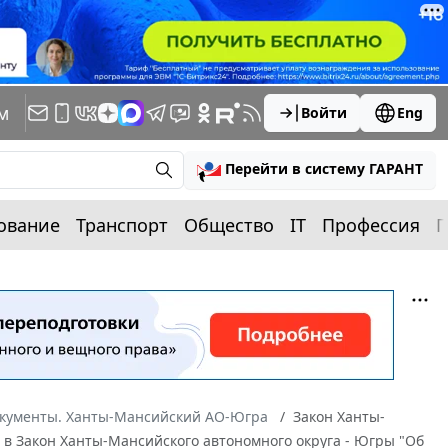
м
Войти
Eng
Перейти в систему ГАРАНТ
ование
Транспорт
Общество
IT
Профессия
П
окументы. Ханты-Мансийский АО-Югра
Закон Ханты-
й в Закон Ханты-Мансийского автономного округа - Югры "Об