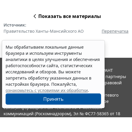
Показать все материалы
Источник:
Правительство Ханты-Мансийского АО
Перепечатка
Мы обрабатываем локальные данные
браузера и используем инструменты
аналитики в целях улучшения и обеспечения
работоспособности сайта, статистических
© ООО "НПП "ГАРАНТ-СЕРВИС", 2026. Система ГАРАНТ
исследований и обзоров. Вы можете
выпускается с 1990 года. Компания "Гарант" и ее партнеры
запретить обработку указанных данных в
являются участниками Российской ассоциации правовой
настройках браузера. Пожалуйста,
информации ГАРАНТ.
ознакомьтесь с условиями их обработки
.
Портал ГАРАНТ.РУ зарегистрирован в качестве сетевого
Принять
издания Федеральной службой по надзору в сфере
связи,информационных технологий и массовых
коммуникаций (Роскомнадзором), Эл № ФС77-58365 от 18
июня 2014 года.
16+