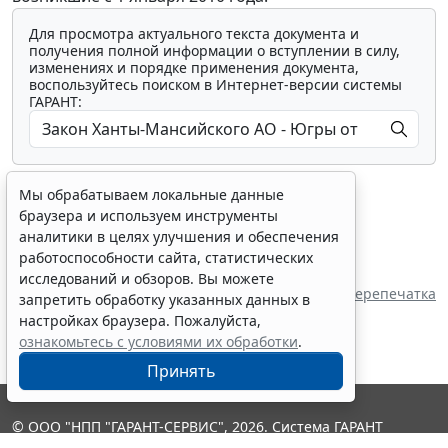
Для просмотра актуального текста документа и
получения полной информации о вступлении в силу,
изменениях и порядке применения документа,
воспользуйтесь поиском в Интернет-версии системы
ГАРАНТ:
Мы обрабатываем локальные данные
браузера и используем инструменты
аналитики в целях улучшения и обеспечения
работоспособности сайта, статистических
Показать все материалы
исследований и обзоров. Вы можете
Источник:
Дума Ханты-Мансийского АО - Югры
Перепечатка
запретить обработку указанных данных в
настройках браузера. Пожалуйста,
ознакомьтесь с условиями их обработки
.
Принять
© ООО "НПП "ГАРАНТ-СЕРВИС", 2026. Система ГАРАНТ
выпускается с 1990 года. Компания "Гарант" и ее партнеры