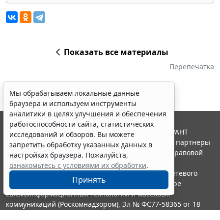
Показать все материалы
Перепечатка
Мы обрабатываем локальные данные
браузера и используем инструменты
аналитики в целях улучшения и обеспечения
работоспособности сайта, статистических
© ООО "НПП "ГАРАНТ-СЕРВИС", 2026. Система ГАРАНТ
исследований и обзоров. Вы можете
выпускается с 1990 года. Компания "Гарант" и ее партнеры
запретить обработку указанных данных в
являются участниками Российской ассоциации правовой
настройках браузера. Пожалуйста,
информации ГАРАНТ.
ознакомьтесь с условиями их обработки
.
Портал ГАРАНТ.РУ зарегистрирован в качестве сетевого
Принять
издания Федеральной службой по надзору в сфере
связи,информационных технологий и массовых
коммуникаций (Роскомнадзором), Эл № ФС77-58365 от 18
июня 2014 года.