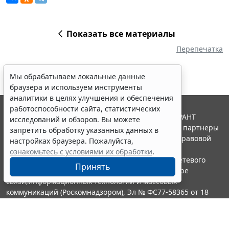
Показать все материалы
Перепечатка
Мы обрабатываем локальные данные
браузера и используем инструменты
аналитики в целях улучшения и обеспечения
работоспособности сайта, статистических
© ООО "НПП "ГАРАНТ-СЕРВИС", 2026. Система ГАРАНТ
исследований и обзоров. Вы можете
выпускается с 1990 года. Компания "Гарант" и ее партнеры
запретить обработку указанных данных в
являются участниками Российской ассоциации правовой
настройках браузера. Пожалуйста,
информации ГАРАНТ.
ознакомьтесь с условиями их обработки
.
Портал ГАРАНТ.РУ зарегистрирован в качестве сетевого
Принять
издания Федеральной службой по надзору в сфере
связи,информационных технологий и массовых
коммуникаций (Роскомнадзором), Эл № ФС77-58365 от 18
июня 2014 года.
16+