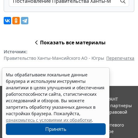
Показать все материалы
Источник:
Правительство Ханты-Мансийского АО - Югры
Перепечатка
Мы обрабатываем локальные данные
браузера и используем инструменты
аналитики в целях улучшения и обеспечения
работоспособности сайта, статистических
© ООО "НПП "ГАРАНТ-СЕРВИС", 2026. Система ГАРАНТ
исследований и обзоров. Вы можете
выпускается с 1990 года. Компания "Гарант" и ее партнеры
запретить обработку указанных данных в
являются участниками Российской ассоциации правовой
настройках браузера. Пожалуйста,
информации ГАРАНТ.
ознакомьтесь с условиями их обработки
.
Портал ГАРАНТ.РУ зарегистрирован в качестве сетевого
Принять
издания Федеральной службой по надзору в сфере
связи,информационных технологий и массовых